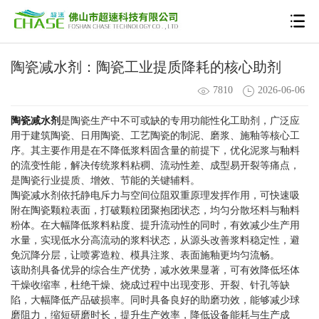
陶瓷减水剂：陶瓷工业提质降耗的核心助剂
7810
2026-06-06
陶瓷减水剂
是陶瓷生产中不可或缺的专用功能性化工助剂，广泛应
用于建筑陶瓷、日用陶瓷、工艺陶瓷的制泥、磨浆、施釉等核心工
序。其主要作用是在不降低浆料固含量的前提下，优化泥浆与釉料
的流变性能，解决传统浆料粘稠、流动性差、成型易开裂等痛点，
是陶瓷行业提质、增效、节能的关键辅料。
陶瓷减水剂依托静电斥力与空间位阻双重原理发挥作用，可快速吸
附在陶瓷颗粒表面，打破颗粒团聚抱团状态，均匀分散坯料与釉料
粉体。在大幅降低浆料粘度、提升流动性的同时，有效减少生产用
水量，实现低水分高流动的浆料状态，从源头改善浆料稳定性，避
免沉降分层，让喷雾造粒、模具注浆、表面施釉更均匀流畅。
该助剂具备优异的综合生产优势，减水效果显著，可有效降低坯体
干燥收缩率，杜绝干燥、烧成过程中出现变形、开裂、针孔等缺
陷，大幅降低产品破损率。同时具备良好的助磨功效，能够减少球
磨阻力，缩短研磨时长，提升生产效率，降低设备能耗与生产成