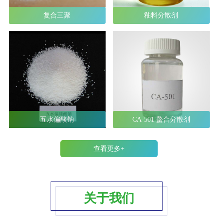
复合三聚
釉料分散剂
五水偏酸钠
CA-501 螯合分散剂
查看更多+
关于我们